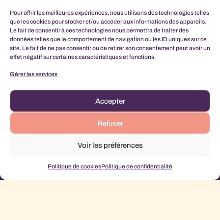
Pour offrir les meilleures expériences, nous utilisons des technologies telles
que les cookies pour stocker et/ou accéder aux informations des appareils.
Le fait de consentir à ces technologies nous permettra de traiter des
données telles que le comportement de navigation ou les ID uniques sur ce
site. Le fait de ne pas consentir ou de retirer son consentement peut avoir un
Abonnes-toi à ma
effet négatif sur certaines caractéristiques et fonctions.
Gérer les services
Newsletter perso !
Accepter
L'abonnement à cette newsletter comprant la connaissance et l'acceptation de la
Politique de
Confidentialité
Refuser
Voir les préférences
Politique de cookies
Politique de confidentialité
S'abonner