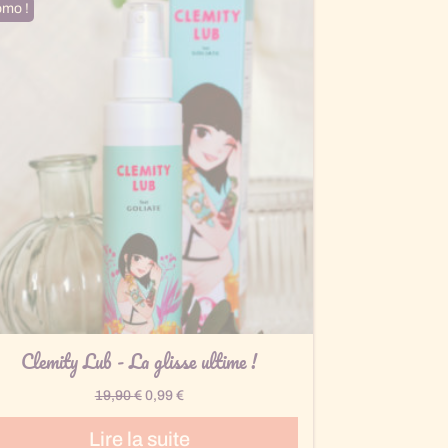
omo !
Clemity Lub - La glisse ultime !
Le
Le
19,90
€
0,99
€
prix
prix
Lire la suite
initial
actuel