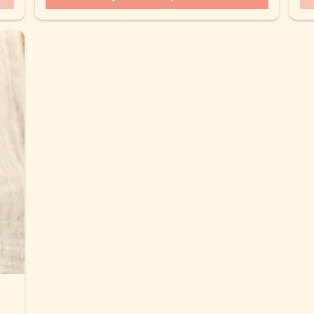
était :
est :
2,00 €.
1,00 €.