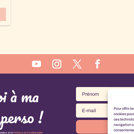
i à ma
perso !
Pour offrir l
cookies pour
ces technolo
navigation ou
consentement
ptation de la
Politique de Confidentialité