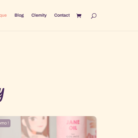
que
Blog
Clemity
Contact
y
omo !