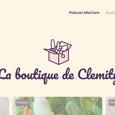
Podcast AfterCare
Bouti
La boutique de Clemit
Promo !
Pr