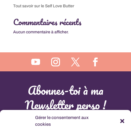
Tout savoir sur le Self Love Butter
Commentaires récents
Aucun commentaire à afficher.
Abonnes-toi à ma
Newsletter perso !
Gérer le consentement aux
L'abonnement à cette newsletter comprant la connaissance et l'acceptation de la
Politique de
Confidentialité
cookies