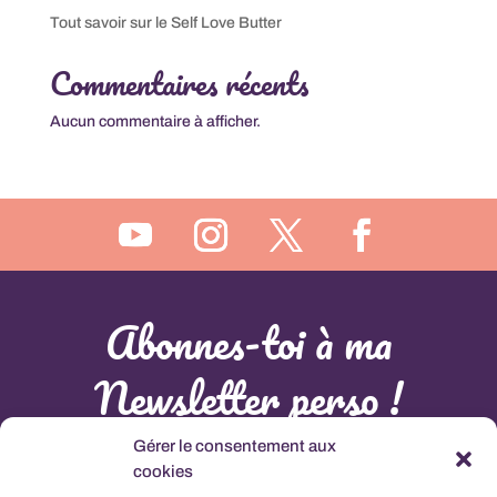
Tout savoir sur le Self Love Butter
Commentaires récents
Aucun commentaire à afficher.
Abonnes-toi à ma
Newsletter perso !
Gérer le consentement aux
L'abonnement à cette newsletter comprant la connaissance et l'acceptation de la
Politique de
Confidentialité
cookies