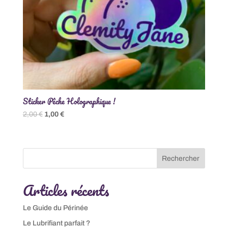
Sticker Pêche Holographique !
Le
Le
2,00
€
1,00
€
prix
prix
initial
actuel
était :
est :
Rechercher
2,00 €.
1,00 €.
Articles récents
Le Guide du Périnée
Le Lubrifiant parfait ?